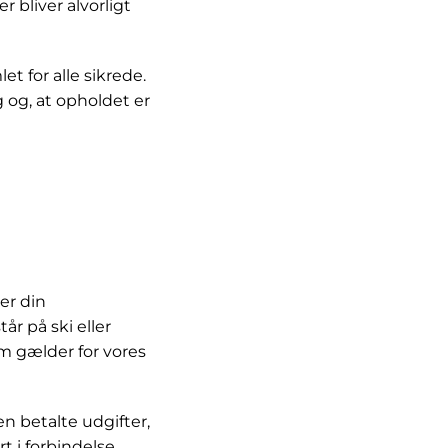
 bliver alvorligt
t for alle sikrede.
ng og, at opholdet er
er din
tår på ski eller
m gælder for vores
n betalte udgifter,
rt i forbindelse