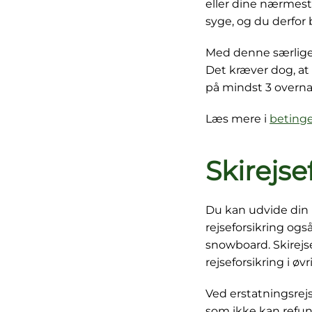
eller dine nærmeste
syge, og du derfor bl
Med denne særlige d
Det kræver dog, at d
på mindst 3 overna
Læs mere i
betinge
Skirejse
Du kan udvide din 
rejseforsikring også
snowboard. Skirejs
rejseforsikring i øvr
Ved erstatningsrejs
som ikke kan refunde