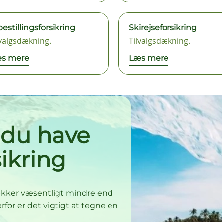
bestillingsforsikring
Skirejseforsikring
lvalgsdækning.
Tilvalgsdækning.
s mere
Læs mere
 du have
sikring
ækker væsentligt mindre end
rfor er det vigtigt at tegne en