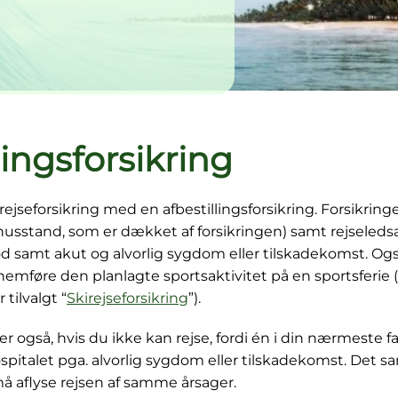
lingsforsikring
ejseforsikring med en afbestillingsforsikring. Forsikrin
n husstand, som er dækket af forsikringen) samt rejseled
d samt akut og alvorlig sygdom eller tilskadekomst. Også
emføre den planlagte sportsaktivitet på en sportsferie (
tilvalgt “
Skirejseforsikring
”).
 også, hvis du ikke kan rejse, fordi én i din nærmeste fam
ospitalet pga. alvorlig sygdom eller tilskadekomst. Det 
må aflyse rejsen af samme årsager.