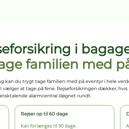
seforsikring i bagag
tage familien med p
ring kan du trygt tage familien med på eventyr i hele ver
vælger at tage på ferie. Rejseforsikringen dækker, hvis du
dansktalende alarmcentral døgnet rundt.
Rejser op til 60 dage
D
Kan forlænges til 90 dage.
A