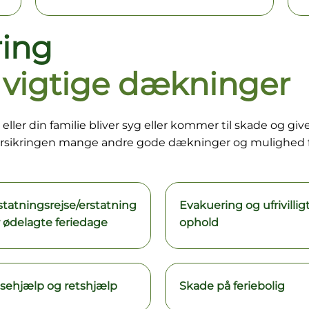
ring
vigtige dækninger
eller din familie bliver syg eller kommer til skade og gi
orsikringen mange andre gode dækninger og mulighed f
statningsrejse/erstatning
Evakuering og ufrivillig
r ødelagte feriedage
ophold
isehjælp og retshjælp
Skade på feriebolig