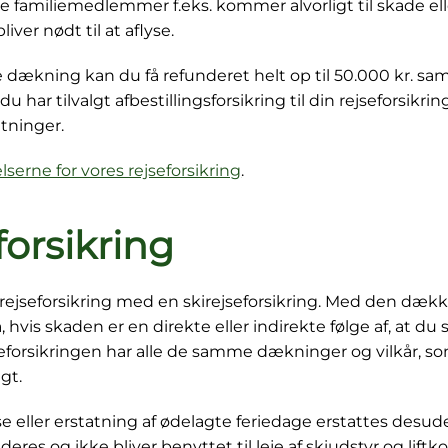
 familiemedlemmer f.eks. kommer alvorligt til skade eller
iver nødt til at aflyse.
ækning kan du få refunderet helt op til 50.000 kr. samle
u har tilvalgt afbestillingsforsikring til din rejseforsikri
tninger.
lserne for vores rejseforsikring
.
forsikring
rejseforsikring med en skirejseforsikring. Med den dækk
, hvis skaden er en direkte eller indirekte følge af, at du s
eforsikringen har alle de samme dækninger og vilkår, so
igt.
e eller erstatning af ødelagte feriedage erstattes desude
res og ikke bliver benyttet til leje af skiudstyr og liftko