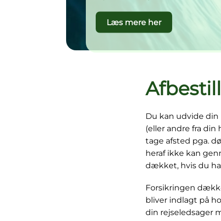
Læs mere her
Afbestil
Du kan udvide din r
(eller andre fra di
tage afsted pga. dø
heraf ikke kan genn
dækket, hvis du har 
Forsikringen dækker
bliver indlagt på h
din rejseledsager 