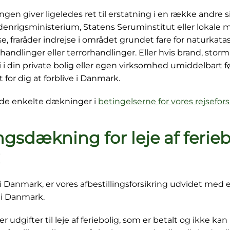
ingen giver ligeledes ret til erstatning i en række andre si
enrigsministerium, Statens Seruminstitut eller lokale 
se, fraråder indrejse i området grundet fare for naturkatas
 handlinger eller terrorhandlinger. Eller hvis brand, sto
i i din private bolig eller egen virksomhed umiddelbart fø
for dig at forblive i Danmark.
m de enkelte dækninger i
betingelserne for vores rejsefors
ngsdækning for leje af ferieb
 i Danmark, er vores afbestillingsforsikring udvidet med
g i Danmark.
 udgifter til leje af feriebolig, som er betalt og ikke kan