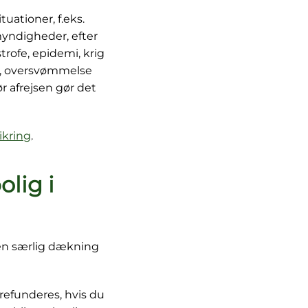
tuationer, f.eks.
myndigheder, efter
trofe, epidemi, krig
rm, oversvømmelse
r afrejsen gør det
ikring
.
olig i
 en særlig dækning
 refunderes, hvis du