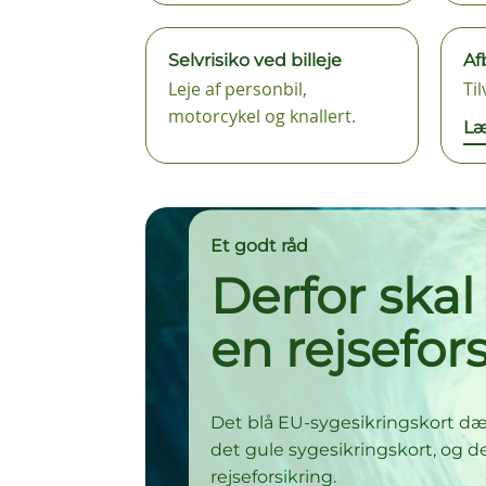
Selvrisiko ved billeje
Af
Leje af personbil,
Ti
motorcykel og knallert.
Læ
Et godt råd
Derfor skal
en rejsefor
Det blå EU-sygesikringskort d
det gule sygesikringskort, og de
rejseforsikring.