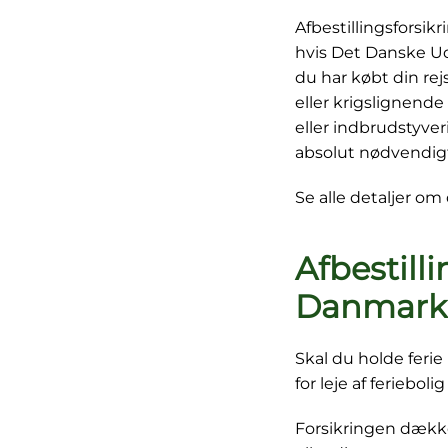
Afbestillingsforsikr
hvis Det Danske Ud
du har købt din rej
eller krigslignende
eller indbrudstyver
absolut nødvendigt 
Se alle detaljer o
Afbestilli
Danmark
Skal du holde ferie
for leje af ferieboli
Forsikringen dækker