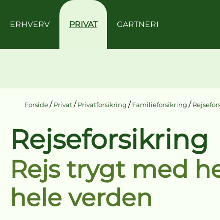
ERHVERV
PRIVAT
GARTNERI
/
/
/
/
Forside
Privat
Privatforsikring
Familieforsikring
Rejsefor
Rejseforsikring
Rejs trygt med he
hele verden